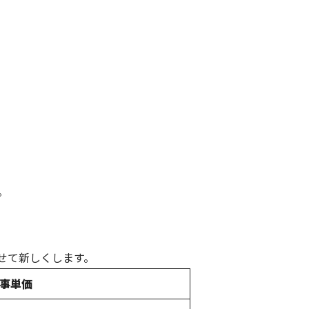
。
せて新しくします。
事単価