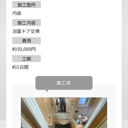
施工箇所
内装
施工内容
浴室ドア交換
費用
約50,000円
工期
約1日間
施工前