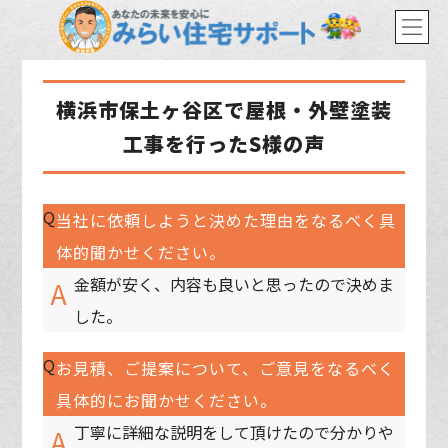
横浜市保土ヶ谷区で屋根・外壁塗装
工事を行ったS様の声
Q
当社に依頼しようと決めた理由をなるべく具
体的聞かせください。
金額が安く、内容も良いと思ったので決めま
A
した。
Q
お見積、ご提案について、ご意見をなるべく
具体的にお聞かせください。
丁寧に詳細な説明をして頂けたので分かりや
A